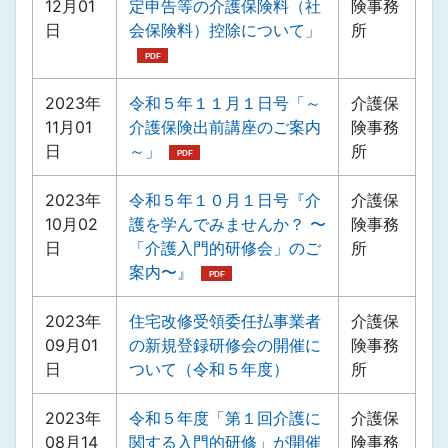
12月01
定申告等の介護保険料（社
険事務
日
会保険料）控除について」
所
2023年
令和５年１１月１日号「～
介護保
11月01
介護保険出前講座のご案内
険事務
日
～」
所
2023年
令和５年１０月１日号『介
介護保
10月02
護を学んでみませんか？ 〜
険事務
日
「介護入門的研修会」のご
所
案内〜』
2023年
住宅改修受領委任払事業者
介護保
09月01
の新規登録研修会の開催に
険事務
日
ついて（令和５年度）
所
2023年
令和５年度「第１回介護に
介護保
08月14
関する入門的研修」が開催
険事務