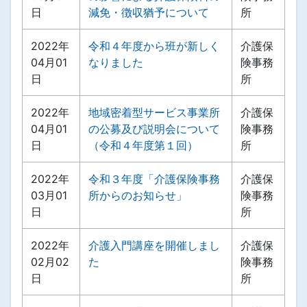
日
減免・徴収猶予について
所
2022年
令和４年度から班が新しく
介護保
04月01
なりました
険事務
日
所
2022年
地域密着型サービス事業所
介護保
04月01
の公募及び説明会について
険事務
日
（令和４年度第１回）
所
2022年
令和３年度「介護保険事務
介護保
03月01
所からのお知らせ」
険事務
日
所
2022年
介護入門講座を開催しまし
介護保
02月02
た
険事務
日
所