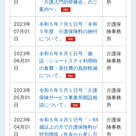
日
「介護入門的研修会」のご
所
案内〜』
2023年
令和５年７月１日号「令和
介護保
07月01
５年度 介護保険料の納付
険事務
日
について」
所
2023年
令和５年６月１日号「施
介護保
06月01
設・ショートステイ利用時
険事務
日
の食費・居住費の負担軽減
所
について」
2023年
令和５年５月１日号「介護
介護保
05月01
保険サービス事業所開設相
険事務
日
談について」
所
2023年
令和５年４月１日号「～65
介護保
04月01
歳以上の方で介護保険料が
険事務
日
特別徴収（年金から差し引
所