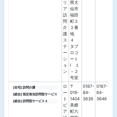
リ
県大
ア
仙市
訪
福田
問
町２
介
２番
護
地
ス
４
テ
タプ
ー
ロコ
シ
ート
ョ
Ⅰ １
ン
－２
号室
ロ
〒
0187-
0187-
[在宅] 訪問介護
ー
019-
84-
84-
[総合] 指定相当訪問型サービス
ト
1404
3636
3646
[総合] 訪問型サービスＡ
ピ
美郷
ア
町六