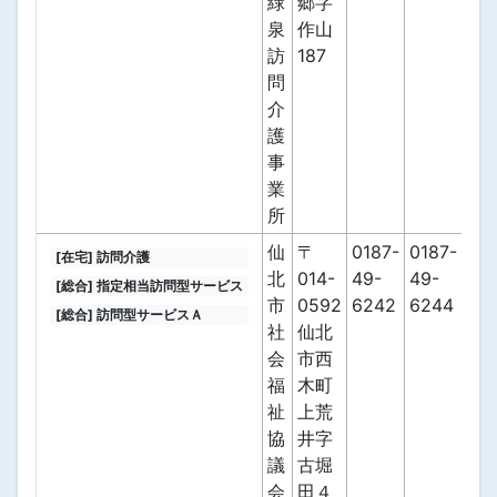
緑
郷字
泉
作山
訪
187
問
介
護
事
業
所
仙
〒
0187-
0187-
[在宅] 訪問介護
北
014-
49-
49-
[総合] 指定相当訪問型サービス
市
0592
6242
6244
[総合] 訪問型サービスＡ
社
仙北
会
市西
福
木町
祉
上荒
協
井字
議
古堀
会
田４