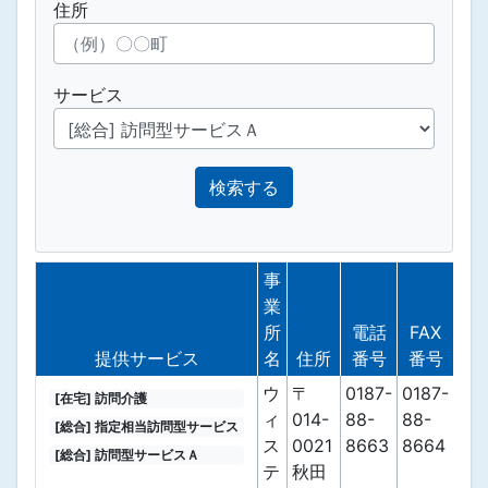
住所
サービス
検索する
事
業
所
電話
FAX
備
提供サービス
名
住所
番号
番号
考
ウ
〒
0187-
0187-
[在宅] 訪問介護
ィ
014-
88-
88-
[総合] 指定相当訪問型サービス
ス
0021
8663
8664
[総合] 訪問型サービスＡ
テ
秋田