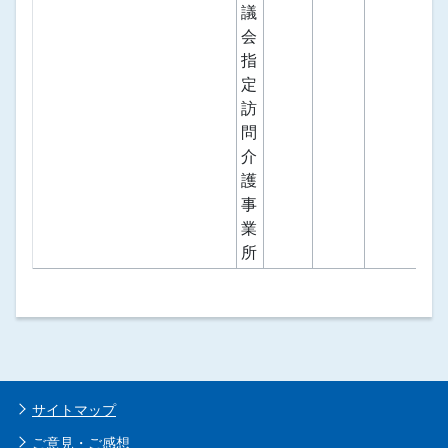
議
会
指
定
訪
問
介
護
事
業
所
サイトマップ
ご意見・ご感想