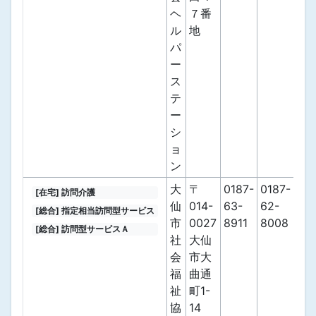
ヘ
７番
ル
地
パ
ー
ス
テ
ー
シ
ョ
ン
大
〒
0187-
0187-
[在宅] 訪問介護
仙
014-
63-
62-
[総合] 指定相当訪問型サービス
市
0027
8911
8008
[総合] 訪問型サービスＡ
社
大仙
会
市大
福
曲通
祉
町1-
協
14