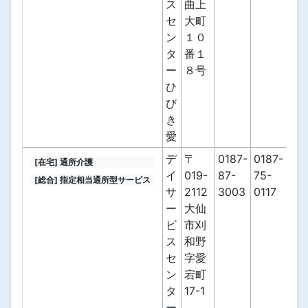
ス
曲上
セ
大町
ン
１０
タ
番１
ー
８号
ひ
び
き
愛
デ
〒
0187-
0187-
[在宅] 通所介護
イ
019-
87-
75-
[総合] 指定相当通所型サービス
サ
2112
3003
0117
ー
大仙
ビ
市刈
ス
和野
セ
字愛
ン
宕町
タ
17-1
ー