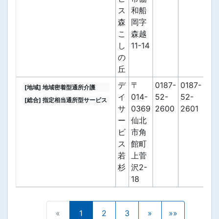
ス
和船
森
岡字
こ
森越
し
11-14
の
丘
デ
〒
0187-
0187-
[地域] 地域密着型通所介護
イ
014-
52-
52-
[総合] 指定相当通所型サービス
サ
0369
2600
2601
ー
仙北
ビ
市角
ス
館町
若
上菅
杉
沢2-
18
«
1
2
3
»
»»