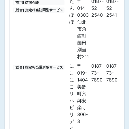
た
〒
0187-
0187-
[在宅] 訪問介護
ん
014-
52-
52-
[総合] 指定相当訪問型サービス
ぽ
0303
2540
2541
ぽ
仙北
市角
館町
薗田
別当
村211
に
〒
0187-
0187-
[総合] 指定相当通所型サービス
こ
019-
73-
73-
に
1404
7890
7890
こ
美郷
リ
町六
ハ
郷安
ビ
楽寺
リ
306-
デ
3
イ