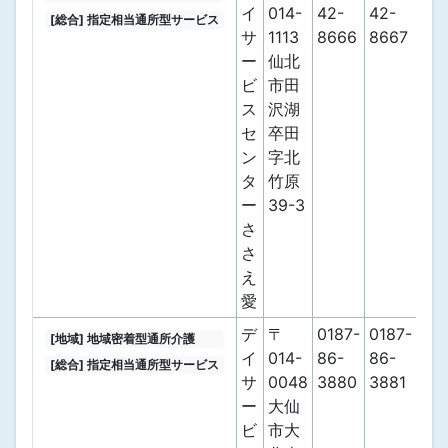
イ
014-
42-
42-
[総合] 指定相当通所型サービス
サ
1113
8666
8667
ー
仙北
ビ
市田
ス
沢湖
セ
卒田
ン
字北
タ
竹原
ー
39-3
さ
さ
え
愛
デ
〒
0187-
0187-
[地域] 地域密着型通所介護
イ
014-
86-
86-
[総合] 指定相当通所型サービス
サ
0048
3880
3881
ー
大仙
ビ
市大