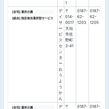
1
デ
〒
0187-
0187-
[在宅] 通所介護
イ
014-
62-
62-
[総合] 指定相当通所型サービス
サ
0017
1203
1205
ー
大仙
ビ
市佐
ス
野町
セ
3-41
ン
タ
ー
お
う
よ
う
か
ん
デ
〒
0187-
0187-
[在宅] 通所介護