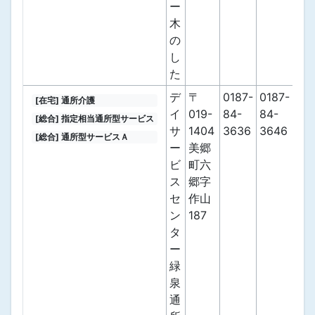
ー
木
の
し
た
デ
〒
0187-
0187-
[在宅] 通所介護
イ
019-
84-
84-
[総合] 指定相当通所型サービス
サ
1404
3636
3646
[総合] 通所型サービスＡ
ー
美郷
ビ
町六
ス
郷字
セ
作山
ン
187
タ
ー
緑
泉
通