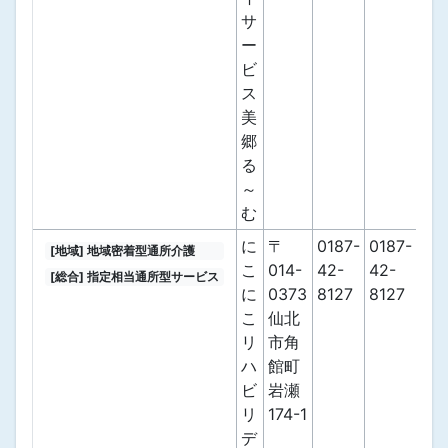
サ
ー
ビ
ス
美
郷
る
～
む
に
〒
0187-
0187-
[地域] 地域密着型通所介護
こ
014-
42-
42-
[総合] 指定相当通所型サービス
に
0373
8127
8127
こ
仙北
リ
市角
ハ
館町
ビ
岩瀬
リ
174-1
デ