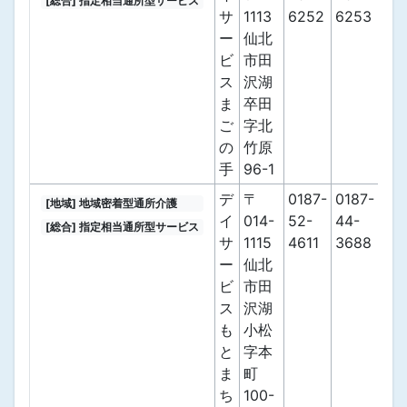
[総合] 指定相当通所型サービス
サ
1113
6252
6253
ー
仙北
ビ
市田
ス
沢湖
ま
卒田
ご
字北
の
竹原
手
96-1
デ
〒
0187-
0187-
[地域] 地域密着型通所介護
イ
014-
52-
44-
[総合] 指定相当通所型サービス
サ
1115
4611
3688
ー
仙北
ビ
市田
ス
沢湖
も
小松
と
字本
ま
町
ち
100-