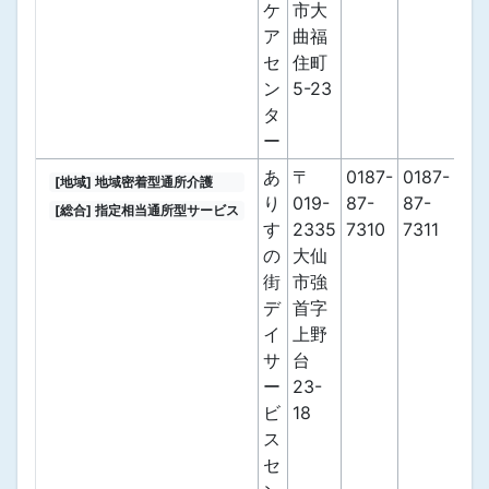
ケ
市大
ア
曲福
セ
住町
ン
5-23
タ
ー
あ
〒
0187-
0187-
[地域] 地域密着型通所介護
り
019-
87-
87-
[総合] 指定相当通所型サービス
す
2335
7310
7311
の
大仙
街
市強
デ
首字
イ
上野
サ
台
ー
23-
ビ
18
ス
セ