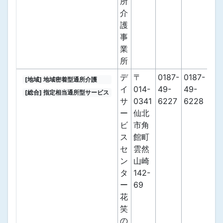
所
介
護
事
業
所
デ
〒
0187-
0187-
[地域] 地域密着型通所介護
イ
014-
49-
49-
[総合] 指定相当通所型サービス
サ
0341
6227
6228
ー
仙北
ビ
市角
ス
館町
セ
雲然
ン
山崎
タ
142-
ー
69
花
笑
の