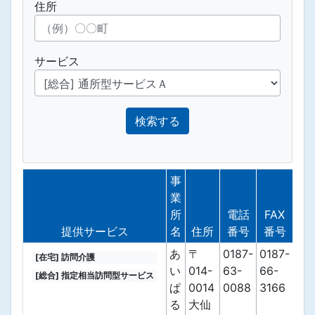
住所
サービス
検索する
事
業
所
電話
FAX
備
提供サービス
名
住所
番号
番号
考
あ
〒
0187-
0187-
[在宅] 訪問介護
い
014-
63-
66-
[総合] 指定相当訪問型サービス
ぱ
0014
0088
3166
る
大仙