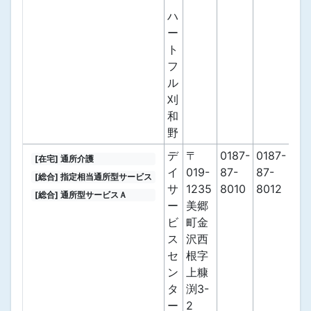
ハ
ー
ト
フ
ル
刈
和
野
デ
〒
0187-
0187-
[在宅] 通所介護
イ
019-
87-
87-
[総合] 指定相当通所型サービス
サ
1235
8010
8012
[総合] 通所型サービスＡ
ー
美郷
ビ
町金
ス
沢西
セ
根字
ン
上糠
タ
渕3-
ー
2