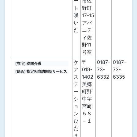
ー
市佐
ト
野町
咲
17-15
い
アバ
た
ニテ
ィ佐
野11
号室
ケ
〒
0187-
0187-
[在宅] 訪問介護
ア
019-
73-
73-
[総合] 指定相当訪問型サービス
ス
1402
6332
6335
テ
美郷
ー
町野
シ
中字
ョ
宮崎
ン
５８
ひ
－１
だ
ま