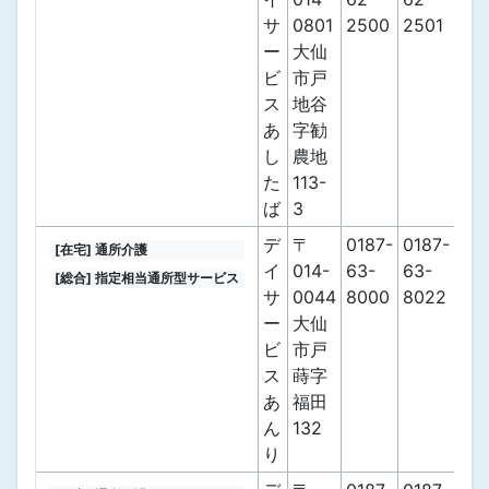
サ
0801
2500
2501
ー
大仙
ビ
市戸
ス
地谷
あ
字勧
し
農地
た
113-
ば
3
デ
〒
0187-
0187-
[在宅] 通所介護
イ
014-
63-
63-
[総合] 指定相当通所型サービス
サ
0044
8000
8022
ー
大仙
ビ
市戸
ス
蒔字
あ
福田
ん
132
り