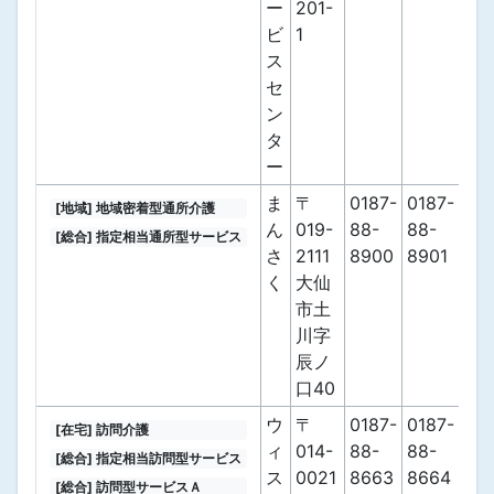
ー
201-
ビ
1
ス
セ
ン
タ
ー
ま
〒
0187-
0187-
[地域] 地域密着型通所介護
ん
019-
88-
88-
[総合] 指定相当通所型サービス
さ
2111
8900
8901
く
大仙
市土
川字
辰ノ
口40
ウ
〒
0187-
0187-
[在宅] 訪問介護
ィ
014-
88-
88-
[総合] 指定相当訪問型サービス
ス
0021
8663
8664
[総合] 訪問型サービスＡ