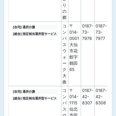
り
の
郷
コ
〒
0187-
0187-
[在宅] 通所介護
ン
014-
73-
73-
[総合] 指定相当通所型サービス
パ
0001
7976
7977
ス
大仙
ウ
市花
ォ
館字
ー
鶴田
ク
65
大
曲
コ
〒
0187-
0187-
[在宅] 通所介護
ン
014-
42-
42-
[総合] 指定相当通所型サービス
パ
1115
8307
8308
ス
仙北
ウ
市田