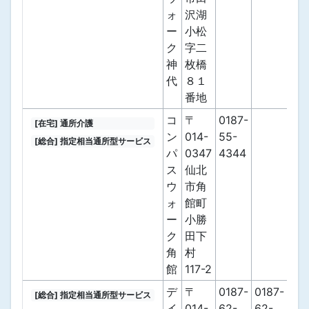
ォ
沢湖
ー
小松
ク
字二
神
枚橋
代
８１
番地
コ
〒
0187-
[在宅] 通所介護
ン
014-
55-
[総合] 指定相当通所型サービス
パ
0347
4344
ス
仙北
ウ
市角
ォ
館町
ー
小勝
ク
田下
角
村
館
117-2
デ
〒
0187-
0187-
[総合] 指定相当通所型サービス
イ
014-
62-
62-