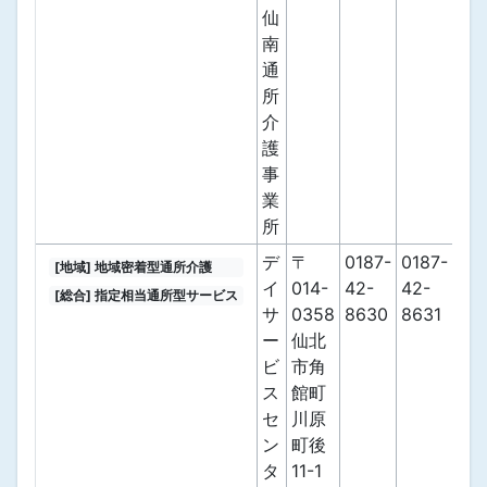
仙
南
通
所
介
護
事
業
所
デ
〒
0187-
0187-
[地域] 地域密着型通所介護
イ
014-
42-
42-
[総合] 指定相当通所型サービス
サ
0358
8630
8631
ー
仙北
ビ
市角
ス
館町
セ
川原
ン
町後
タ
11-1