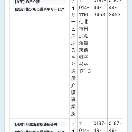
デ
〒
0187-
0187-
[在宅] 通所介護
イ
014-
44-
44-
[総合] 指定相当通所型サービス
サ
1116
3453
3453
ー
仙北
ビ
市田
ス
沢湖
ふ
角館
る
東前
さ
郷字
と
杉林
通
171-3
所
介
護
事
業
所
デ
〒
0187-
0187-
[地域] 地域密着型通所介護
イ
014-
49-
49-