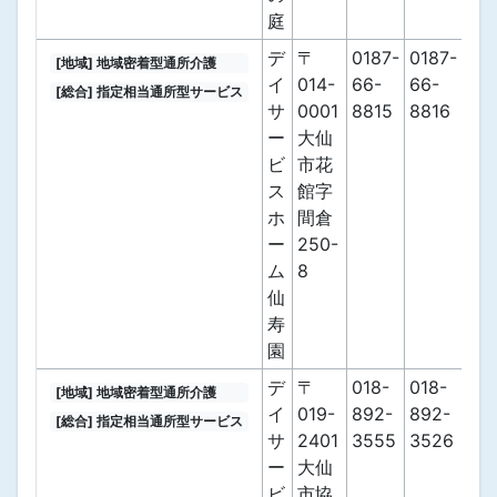
庭
デ
〒
0187-
0187-
[地域] 地域密着型通所介護
イ
014-
66-
66-
[総合] 指定相当通所型サービス
サ
0001
8815
8816
ー
大仙
ビ
市花
ス
館字
ホ
間倉
ー
250-
ム
8
仙
寿
園
デ
〒
018-
018-
[地域] 地域密着型通所介護
イ
019-
892-
892-
[総合] 指定相当通所型サービス
サ
2401
3555
3526
ー
大仙
ビ
市協