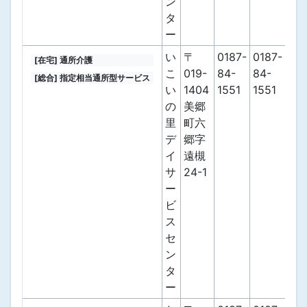
ン
タ
ー
い
〒
0187-
0187-
[在宅] 通所介護
こ
019-
84-
84-
[総合] 指定相当通所型サービス
い
1404
1551
1551
の
美郷
里
町六
デ
郷字
イ
遠槻
サ
24-1
ー
ビ
ス
セ
ン
タ
ー