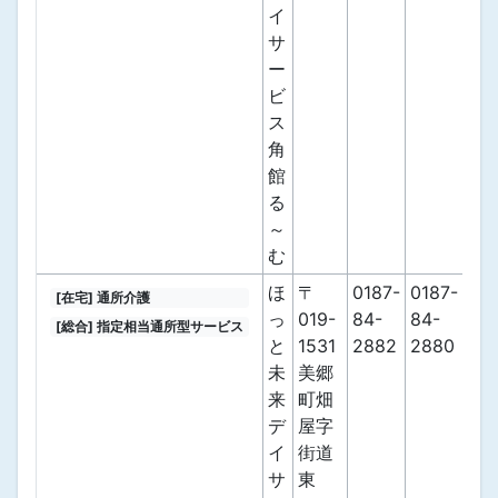
イ
サ
ー
ビ
ス
角
館
る
～
む
ほ
〒
0187-
0187-
[在宅] 通所介護
っ
019-
84-
84-
[総合] 指定相当通所型サービス
と
1531
2882
2880
未
美郷
来
町畑
デ
屋字
イ
街道
サ
東