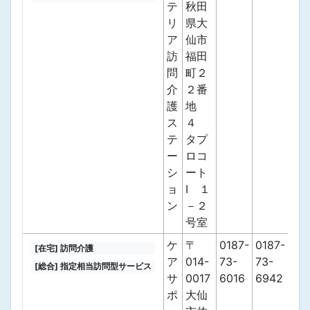
テ
秋田
リ
県大
ア
仙市
訪
福田
問
町２
介
２番
護
地
ス
４
テ
タプ
ー
ロコ
シ
ート
ョ
Ⅰ １
ン
－２
号室
ケ
〒
0187-
0187-
[在宅] 訪問介護
ア
014-
73-
73-
[総合] 指定相当訪問型サービス
サ
0017
6016
6942
ポ
大仙